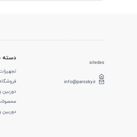
دسته ب
sitedes
تجهیزات tolong
فروشگاه
info@parssky.ir
دوربین و 
محصولا
دوربین و 