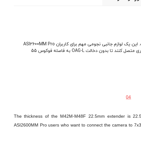
ضخامت اکستندر M42M-M48F 22.5mm 22.5mm است. این یک لوازم جانبی نجومی مهم برای کاربران ASI2600MM Pro
است که می‌خواهند دوربین را به چرخ فیلتر 7x36 میلی‌متری متصل کنند تا بدون دخالت OAG-L به فاصله فوکوس 55
The thickness of the M42M-M48F 22.5mm extender is 22.5m
ASI2600MM Pro users who want to connect the camera to 7x36