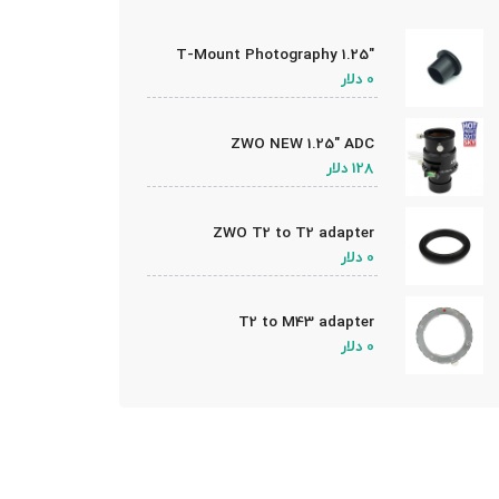
1.25″ T-Mount Photography
Camera Adapter
0 دلار
ZWO NEW 1.25″ ADC
(Atmospheric Dispersion
128 دلار
Corrector)
ZWO T2 to T2 adapter
0 دلار
T2 to M43 adapter
0 دلار