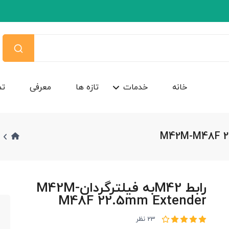
خانه
خدمات
تازه ها
معرفی
تم
رابط M42به فیلترگردانM42M-
M48F 22.5mm Extender
23 نظر