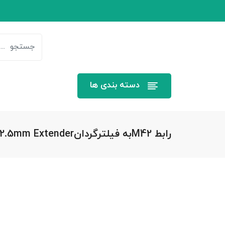
دسته بندی ها
رابط M42به فیلترگردانM42M-M48F 22.5mm Extender