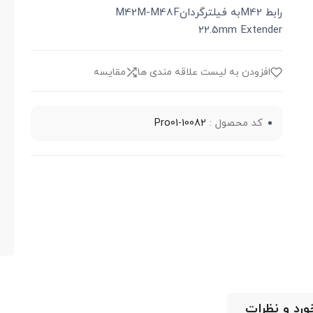
رابط M42به فیلترگردانM42M-M48F
22.5mm Extender
افزودن به لیست علاقه مندی ها
مقایسه
کد محصول :
Pro01-10082
خورد و نظرات