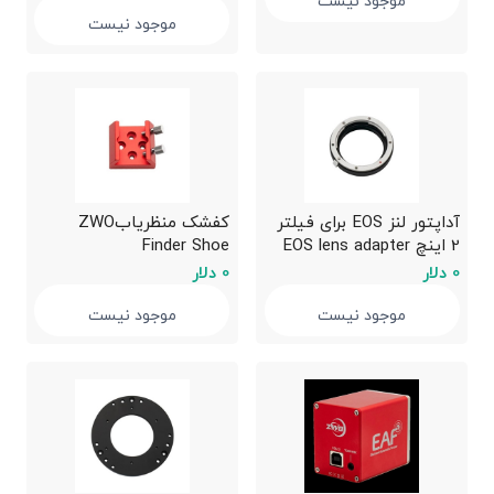
موجود نیست
موجود نیست
آداپتور لنز EOS برای فیلتر
کفشک منظریابZWO
2 اینچ EOS lens adapter
Finder Shoe
for 2″ Filter wheel
0 دلار
0 دلار
موجود نیست
موجود نیست