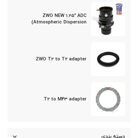
ZWO NEW 1.25″ ADC
(Atmospheric Dispersion
Corrector)
ZWO T2 to T2 adapter
T2 to M43 adapter
دسته بندی