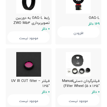
OAG-L
رابط OAG-L به دوربین
تصویربرداری ZWO M54
169 دلار
adapter replacing EFW
0 دلار
افزودن
موجود نیست
فیلترگردان دستیManual
فیلتر UV IR CUT filter –
1.25″
Filter Wheel (5 x 1.25″)
0 دلار
0 دلار
موجود نیست
موجود نیست