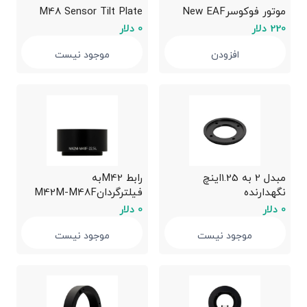
موتور فوکوسرNew EAF
M48 Sensor Tilt Plate
220 دلار
0 دلار
افزودن
موجود نیست
مبدل 2 به 1.25اینچ
رابط M42به
نگهدارنده
فیلترگردانM42M-M48F
فیلتر2”-1.25”Filter Adapter
22.5mm Extender
0 دلار
0 دلار
Ring
موجود نیست
موجود نیست