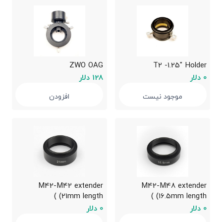
ZWO OAG
T2 -1.25″ Holder
0 دلار
128 دلار
موجود نیست
افزودن
M42-M42 extender
M42-M48 extender
(21mm length )
(16.5mm length )
0 دلار
0 دلار