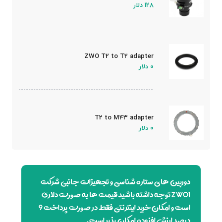
Dispersion Corrector)
128 دلار
ZWO T2 to T2 adapter
0 دلار
T2 to M43 adapter
0 دلار
دوربین های ستاره شناسی و تجهیزات جانبی شرکت
ZWO1 توجه داشته باشید قیمت ها به صورت دلاری
است و امکان خرید اینترنتی فقط در صورت پرداخت 9
درصد ارزش افزوده امکان پذیر است.