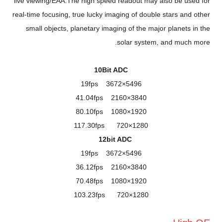
live viewing/EAA.The high speed readout may also be used for
real-time focusing, true lucky imaging of double stars and other
small objects, planetary imaging of the major planets in the
solar system, and much more.
10Bit ADC
5496×3672 19fps
3840×2160 41.04fps
1920×1080 80.10fps
1280×720 117.30fps
12bit ADC
5496×3672 19fps
3840×2160 36.12fps
1920×1080 70.48fps
1280×720 103.23fps