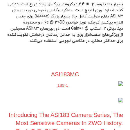
بسیار بالا با وضوح بالا 2.4 میکرومتر پیکسل واحد مربع استفاده می
کنند. اندازه نوری 1 اینچ است. عملکرد عکاسی نجومی دوربین های
ASI183 دارای ظرفیت کامل چاه بسیار بزرگ (15000e) برای چنین
اندازه پیکسل کوچک، نویز خواندن 1.6e @ 30DB، و محدوده
دینامیکی 12 استاپ @ Gain=0 است. دوربین‌های ASI183 همچنین
از ویژگی‌های سفت‌افزار برای به حداقل رساندن درخشش تقویت‌کننده
برای حداکثر عملکرد در عکاسی نجومی استفاده می‌کنند.
ASI183MC
Introducing The ASI183 Camera Series, The
Most Sensitivie Cameras In ZWO History.