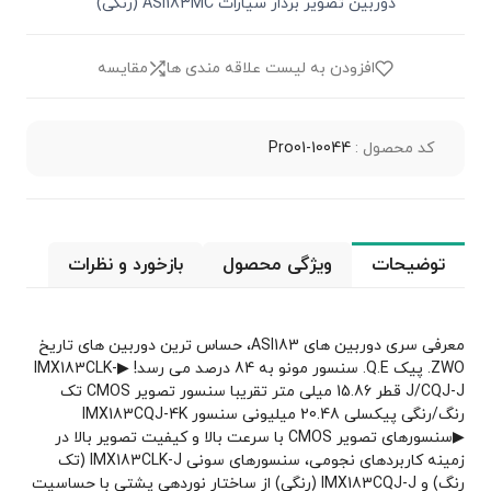
دوربین تصویر بردار سیارات ASI183MC (رنگی)
افزودن به لیست علاقه مندی ها
مقایسه
کد محصول :
Pro01-10044
توضیحات
ویژگی محصول
بازخورد و نظرات
معرفی سری دوربین های ASI183، حساس ترین دوربین های تاریخ
ZWO. پیک Q.E. سنسور مونو به 84 درصد می رسد! ▶IMX183CLK-
J/CQJ-J قطر 15.86 میلی متر تقریبا سنسور تصویر CMOS تک
رنگ/رنگی پیکسلی 20.48 میلیونی سنسور IMX183CQJ-4K
▶سنسورهای تصویر CMOS با سرعت بالا و کیفیت تصویر بالا در
زمینه کاربردهای نجومی، سنسورهای سونی IMX183CLK-J (تک
رنگ) و IMX183CQJ-J (رنگی) از ساختار نوردهی پشتی با حساسیت