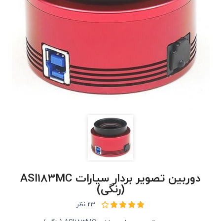
دوربین تصویر بردار سیارات ASI183MC
(رنگی)
23 نظر