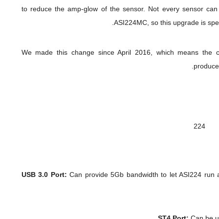
to reduce the amp-glow of the sensor. Not every sensor can ben
ASI224MC, so this upgrade is sp
We made this change since April 2016, which means the 
produce
USB 3.0 Port:
Can provide 5Gb bandwidth to let ASI224 run a
ST4 Port:
Can be us