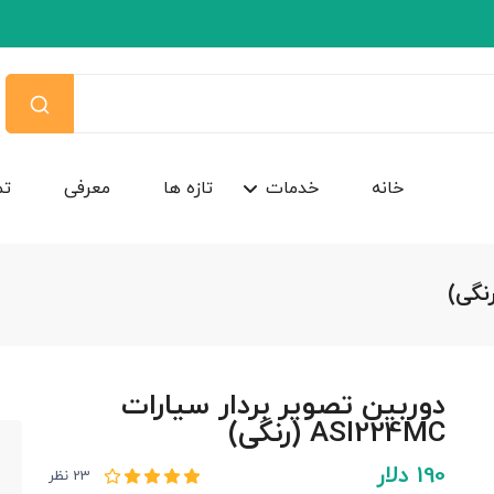
خانه
خدمات
تازه ها
معرفی
تم
دوربین تصویر بردار سیارات
ASI224MC (رنگی)
190 دلار
23 نظر