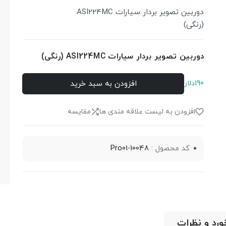
دوربین تصویر بردار سیارات ASI224MC
(رنگی)
دوربین تصویر بردار سیارات ASI224MC (رنگی)
افزودن به سبد خرید
190دلار
افزودن به لیست علاقه مندی ها
مقایسه
کد محصول :
Pro01-10048
خورد و نظرات