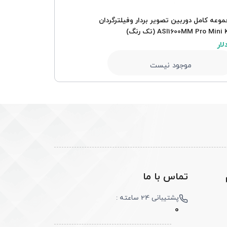
وعه کامل دوربین تصویر بردار وفیلترگردان
ASI1600MM Pro Mini  (تک رنگ)
drawer
0 دلار
موجود نیست
م
تماس با ما
پشتیبانی 24 ساعته :
0