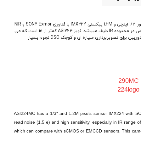
عملکرد دوربین عکاسی نجومی ASI224MC دارای یک سنسور 1/3 اینچی و 1.2M پیکسلی IMX224 با فناوری SONY Exmor و NIR
است. دارای نویز بسیار کم (1.5 e) و حساسیت بالا، به خصوص در محدوده IR طیف میباشد. نویز ASI224 کمتر از 1e است که می
تواند با سنسورهای sCMOS یا EMCCD مقایسه شود. این دوربین برای تصویربرداری سیاره ای و کوچک DSO نجوم بسیار
ASI224MC has a 1/3″ and 1.2M pixels sensor IMX224 with SO
read noise (1.5 e) and high sensitivity, especially in IR range
which can compare with sCMOS or EMCCD sensors. This camera 