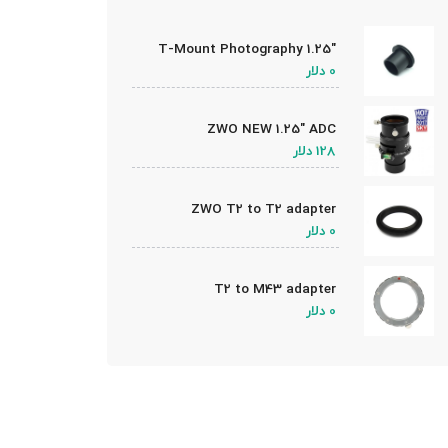
1.25″ T-Mount Photography
Camera Adapter
0 دلار
ZWO NEW 1.25″ ADC
(Atmospheric Dispersion
128 دلار
Corrector)
ZWO T2 to T2 adapter
0 دلار
T2 to M43 adapter
0 دلار