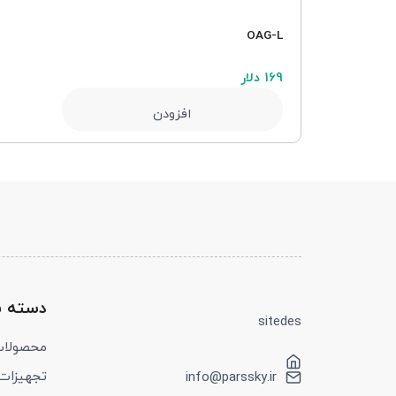
مبدل 2 به 1.25اینچ نگهدارنده فیلتر2”-1.25”Filter
OAG-L
169 دلار
افزودن
دسته ب
sitedes
محصولا
تجهیزات tolong
info@parssky.ir