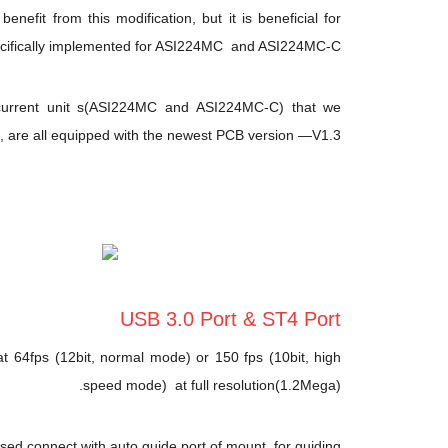
efit from this modification, but it is beneficial for
ecifically implemented for ASI224MC and ASI224MC-C.
current unit s(ASI224MC and ASI224MC-C) that we
, are all equipped with the newest PCB version —V1.3.
USB 3.0 Port & ST4 Port
t 64fps (12bit, normal mode) or 150 fps (10bit, high
speed mode) at full resolution(1.2Mega).
ed connect with auto guide port of mount, for guiding.