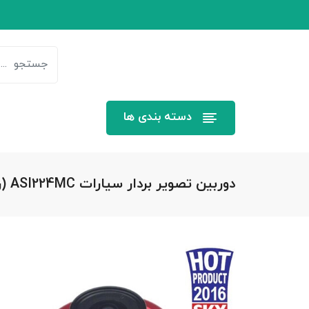
دسته بندی ها
دوربین تصویر بردار سیارات ASI224MC (رنگی)