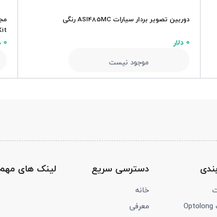
دوربین تصویر بردار سیارات ASI485MC رنگی
مجم
Kit
0 دلار
0 دلار
موجود نیست
ندی
دسترسی سریع
لینک های مهم
ت
خانه
Op
معرفی