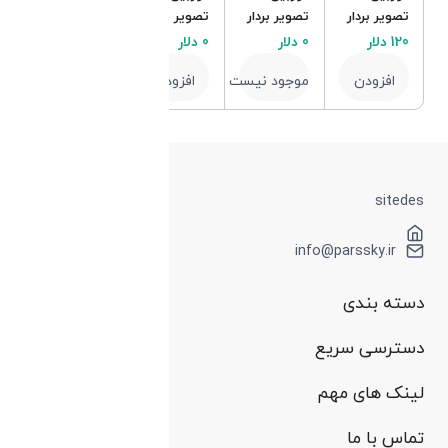
سیارات ، ماه
تصویر بردار
و خورشید
سیاره ای
249 دلار
0 دلار
ZWO ASI
ASI678MC
افزودن
موجود نیست
482MC