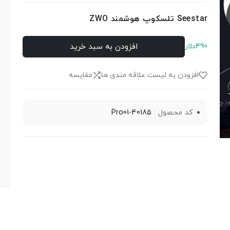
Seestar تلسکوپ هوشمند ZWO
افزودن به سبد خرید
490دلار
افزودن به لیست علاقه مندی ها
مقایسه
کد محصول :
Pro01-40185