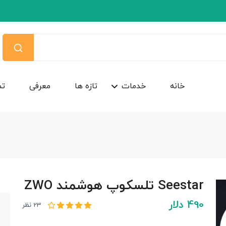
خانه
خدمات
تازه ها
معرفی
تم
Seestar تلسکوپ هوشمند ZWO
490 دلار
23 نظر