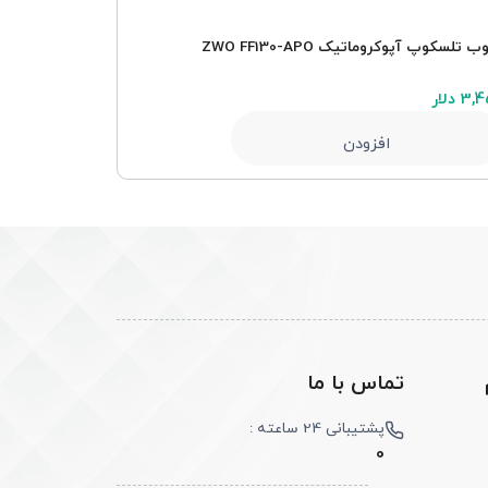
ب تلسکوپ آپوکروماتیک ZWO FF130-APO
تیوب تلسکوپ آپوکروم
3 دلار
2,450 دلار
افزودن
تماس با ما
پشتیبانی 24 ساعته :
0