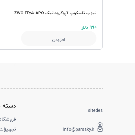
تیوب تلسکوپ آپوکروماتیک ZWO FF65-APO
990 دلار
افزودن
دسته ب
sitedes
فروشگاه
تجهیزات tolong
info@parssky.ir