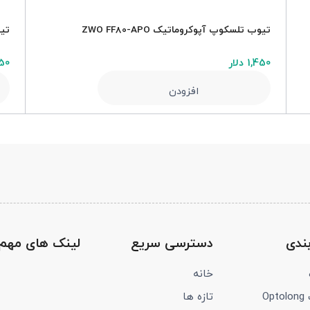
تیوب تلسکوپ آپوکروماتیک ZWO FF80-APO
تیو
1,450 دلار
,450
افزودن
ندی
دسترسی سریع
لینک های مهم
خانه
Op
تازه ها